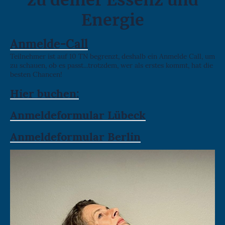
zu deiner Essenz und
Energie
Anmelde-Call
Teilnehmer ist auf 10 TN begrenzt, deshalb ein Anmelde Call, um
zu schauen, ob es passt...trotzdem, wer als erstes kommt, hat die
besten Chancen!
Hier buchen:
Anmeldeformular Lübeck
Anmeldeformular Berlin