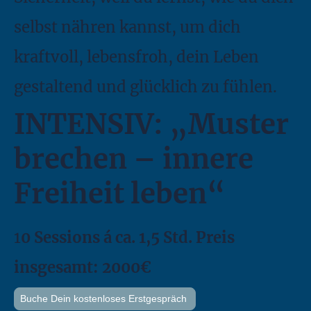
selbst nähren kannst, um dich
kraftvoll, lebensfroh, dein Leben
gestaltend und glücklich zu fühlen.
INTENSIV: „Muster
brechen – innere
Freiheit leben“
1
0 Sessions á ca. 1,5 Std. Preis
insgesamt: 2000€
Buche Dein kostenloses Erstgespräch